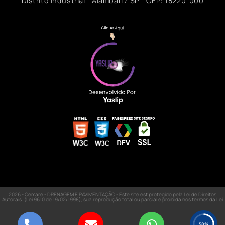
Distrito Industrial - Alambari / SP - CEP: 18220-000
2026 - Cemare - DRENAGEM E PAVIMENTAÇÃO - Este site est protegido pela Lei de Direitos
Autorais. (Lei 9610 de 19/02/1998), sua reprodução total ou parcial é proibida nos termos da Lei
.
58%