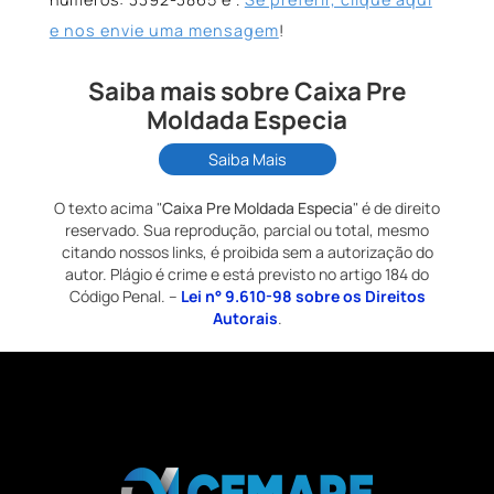
e nos envie uma mensagem
!
Saiba mais sobre Caixa Pre
Moldada Especia
Saiba Mais
O texto acima "
Caixa Pre Moldada Especia
" é de direito
reservado. Sua reprodução, parcial ou total, mesmo
citando nossos links, é proibida sem a autorização do
autor. Plágio é crime e está previsto no artigo 184 do
Código Penal. –
Lei n° 9.610-98 sobre os Direitos
Autorais
.